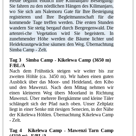
Heute beginnt endlich Ihre Kilimanjaro Besteigung!
Sie fahren zu den nördlichen Hängen des Kilimanjaro,
wo Sie sich am Nalemoru Gate für Ihre Besteigung
registrieren und Ihre Begleitmannschaft für die
kommende Tage treffen werden. Die ersten Stunden
wandern Sie stetig bergauf durch Bergregenwald. Die
artenrei-che Vegetation wird Sie begeistern. In
zunehmender Höhe werden die Bäume lichter und
Heidekrautgewächse säumen den Weg. Übernachtung
Simba Camp - Zelt.
Tag 3 Simba Camp - Kikelewa Camp (3650 m)
F/BL/A
Nach dem Frühstück steigen wir weiter bis zur
zweiten Höhle (ca. 3450 m). Wir haben einen guten
Ausblick über das Moor- und Heideland, den Kibo
und den Mawenzi. Nach dem Mittag nehmen wir
einen kleineren Weg übers Moorland in Richtung
Mawenzi. Über mehrere Bergkämme und kleine Täler
schlängelt sich der Pfad nach oben. Unser Zeltplatz
liegt in einer Senke mit riesigen Senecien, in der Nähe
der Kikelewa Höhlen. Übernachtung Kikelewa Camp
- Zelt.
Tag 4 Kikelewa Camp - Mawenzi Tarn Camp
(4310 m) F/BL/A