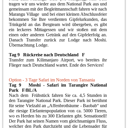
tragen wir uns wieder aus dem National Park aus und
gemeinsam mit der Begleitmannschaft fahren wir nach
Marangu Village und bei einer kleinen Abschlussfeier
bekommen Sie Ihre verdienten Gipfelurkunden, das
Trinkgeld an das Bergteam wird übergeben, es gibt
ein leckeres Mittagessen und wir stoßen mit dem
einen oder anderen Getränk auf den Gipfelerfolg an.
Danach Transfer zurück zur Lodge nach Moshi.
Übernachtung Lodge.
Tag 9 Rückreise nach Deutschland F
Transfer zum Kilimanjaro Airport, wo bereites ihr
Flieger nach Deutschland wartet. Ende des Services!
Option - 3 Tage Safari im Norden von Tansania
Tag 9 Moshi - Safari im Tarangire National
Park F/BL/A
Nach dem Frühstück fahren Sie ca. 4,5 Stunden in
den Tarangire National Park. Dieser Park ist berühmt
für seine Vielzahl an „Affenbrotbäume - Baobab“ und
die riesige Elefantenpopulation von ca. 5000 Tieren,
wo es Herden bis zu 300 Elefanten gibt. Sensationell!
Der Park hat seinen Namen vom gleichnamigen Fluss,
welcher den Park durchzieht und die Lebensader für