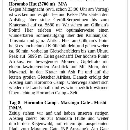
Horombo Hut (3700 m) M/A
Gegen Mittagnacht (evtl. schon 23:00 Uhr am Vortag)
ist wecken und es gibt Tee und Kekse! Wir starten den
Aufstieg über steile Geröll-Serpentinen bis zum
Kraterrand auf ca. 5680 m. Wir stehen am Gillman's
Point! Hier erleben wir optimalerweise einen
wunderbaren Sonnenaufgang über den Kilimanjaro,
Tansania und ganz Afrika. Hier am Gillman’s Point
heißt es noch einmal Kräfte bündeln und gehen weiter
ca. 60 min, vorbei an Gletscherfeldern bis zum Uhuru
Peak auf 5895 m. Es ist geschafft! Der höchste Punkt
Afrikas, ein bewegender Moment. Gipfelfoto mit
einem faszinierenden Ausblick auf Mt. Meru, den
Mawenzi, in den Krater mit Ash Pit und auf die
letzten großen Gletscher Afrikas. Danach erfolgt der
Abstieg zum Horombo Camp. Unterwegs ändert sich
wieder die Landschaft und es wird merklich wärmer.
Übernachtung Horombo Camp - Zelt.
Tag 8 Horombo Camp - Marangu Gate - Moshi
F/M/A
Zeitig stehen wir auf und haben unseren stetigen
Abstieg zuerst bis zur Mandara Hütte und weiter
durch den Regenwald, auf einem gut ausgebauten
Pfad, zum Marangu Gate (NP Ausgang). Am Gate