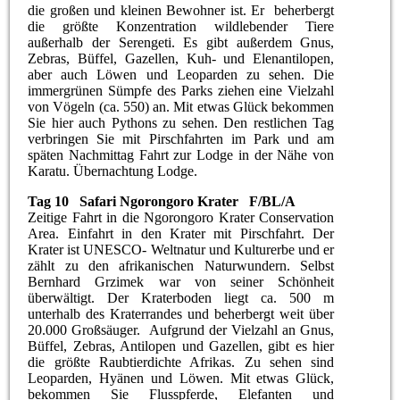
die großen und kleinen Bewohner ist. Er beherbergt
die größte Konzentration wildlebender Tiere
außerhalb der Serengeti. Es gibt außerdem Gnus,
Zebras, Büffel, Gazellen, Kuh- und Elenantilopen,
aber auch Löwen und Leoparden zu sehen. Die
immergrünen Sümpfe des Parks ziehen eine Vielzahl
von Vögeln (ca. 550) an. Mit etwas Glück bekommen
Sie hier auch Pythons zu sehen. Den restlichen Tag
verbringen Sie mit Pirschfahrten im Park und am
späten Nachmittag Fahrt zur Lodge in der Nähe von
Karatu. Übernachtung Lodge.
Tag 10 Safari Ngorongoro Krater F/BL/A
Zeitige Fahrt in die Ngorongoro Krater Conservation
Area. Einfahrt in den Krater mit Pirschfahrt. Der
Krater ist UNESCO- Weltnatur und Kulturerbe und er
zählt zu den afrikanischen Naturwundern. Selbst
Bernhard Grzimek war von seiner Schönheit
überwältigt. Der Kraterboden liegt ca. 500 m
unterhalb des Kraterrandes und beherbergt weit über
20.000 Großsäuger. Aufgrund der Vielzahl an Gnus,
Büffel, Zebras, Antilopen und Gazellen, gibt es hier
die größte Raubtierdichte Afrikas. Zu sehen sind
Leoparden, Hyänen und Löwen. Mit etwas Glück,
bekommen Sie Flusspferde, Elefanten und