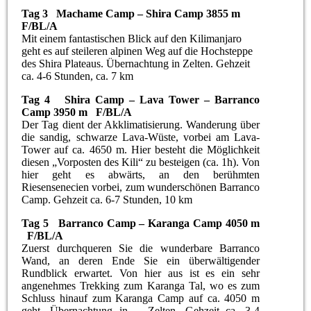
Tag 3 Machame Camp – Shira Camp 3855 m
F/BL/A
Mit einem fantastischen Blick auf den Kilimanjaro
geht es auf steileren alpinen Weg auf die Hochsteppe
des Shira Plateaus. Übernachtung in Zelten. Gehzeit
ca. 4-6 Stunden, ca. 7 km
Tag 4 Shira Camp – Lava Tower – Barranco
Camp 3950 m F/BL/A
Der Tag dient der Akklimatisierung. Wanderung über
die sandig, schwarze Lava-Wüste, vorbei am Lava-
Tower auf ca. 4650 m. Hier besteht die Möglichkeit
diesen „Vorposten des Kili“ zu besteigen (ca. 1h). Von
hier geht es abwärts, an den berühmten
Riesensenecien vorbei, zum wunderschönen Barranco
Camp. Gehzeit ca. 6-7 Stunden, 10 km
Tag 5 Barranco Camp – Karanga Camp 4050 m
F/BL/A
Zuerst durchqueren Sie die wunderbare Barranco
Wand, an deren Ende Sie ein überwältigender
Rundblick erwartet. Von hier aus ist es ein sehr
angenehmes Trekking zum Karanga Tal, wo es zum
Schluss hinauf zum Karanga Camp auf ca. 4050 m
geht. Übernachtung in Zelten. Gehzeit ca. 3-4