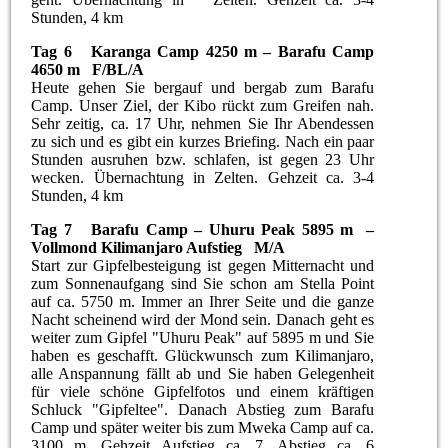
Stunden, 4 km
Tag 6 Karanga Camp 4250 m – Barafu Camp
4650 m F/BL/A
Heute gehen Sie bergauf und bergab zum Barafu
Camp. Unser Ziel, der Kibo rückt zum Greifen nah.
Sehr zeitig, ca. 17 Uhr, nehmen Sie Ihr Abendessen
zu sich und es gibt ein kurzes Briefing. Nach ein paar
Stunden ausruhen bzw. schlafen, ist gegen 23 Uhr
wecken. Übernachtung in Zelten. Gehzeit ca. 3-4
Stunden, 4 km
Tag 7 Barafu Camp – Uhuru Peak 5895 m –
Vollmond Kilimanjaro Aufstieg
M/A
Start zur Gipfelbesteigung ist gegen Mitternacht und
zum Sonnenaufgang sind Sie schon am Stella Point
auf ca. 5750 m. Immer an Ihrer Seite und die ganze
Nacht scheinend wird der Mond sein. Danach geht es
weiter zum Gipfel "Uhuru Peak" auf 5895 m und Sie
haben es geschafft. Glückwunsch zum Kilimanjaro,
alle Anspannung fällt ab und Sie haben Gelegenheit
für viele schöne Gipfelfotos und einem kräftigen
Schluck "Gipfeltee". Danach Abstieg zum Barafu
Camp und später weiter bis zum Mweka Camp auf ca.
3100 m. Gehzeit Aufstieg ca. 7, Abstieg ca. 6