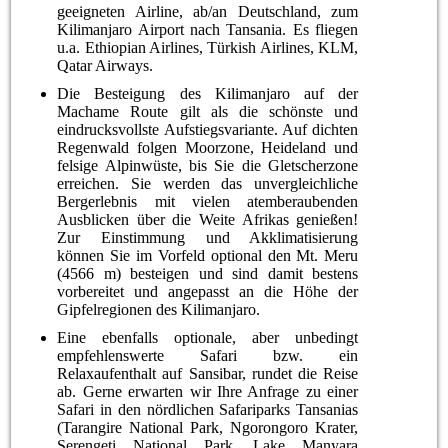
geeigneten Airline, ab/an Deutschland, zum
Kilimanjaro Airport nach Tansania. Es fliegen
u.a. Ethiopian Airlines, Türkish Airlines, KLM,
Qatar Airways.
Die Besteigung des Kilimanjaro auf der
Machame Route gilt als die schönste und
eindrucksvollste Aufstiegsvariante. Auf dichten
Regenwald folgen Moorzone, Heideland und
felsige Alpinwüste, bis Sie die Gletscherzone
erreichen. Sie werden das unvergleichliche
Bergerlebnis mit vielen atemberaubenden
Ausblicken über die Weite Afrikas genießen!
Zur Einstimmung und Akklimatisierung
können Sie im Vorfeld optional den Mt. Meru
(4566 m) besteigen und sind damit bestens
vorbereitet und angepasst an die Höhe der
Gipfelregionen des Kilimanjaro.
Eine ebenfalls optionale, aber unbedingt
empfehlenswerte Safari bzw. ein
Relaxaufenthalt auf Sansibar, rundet die Reise
ab. Gerne erwarten wir Ihre Anfrage zu einer
Safari in den nördlichen Safariparks Tansanias
(Tarangire National Park, Ngorongoro Krater,
Serengeti National Park, Lake Manyara