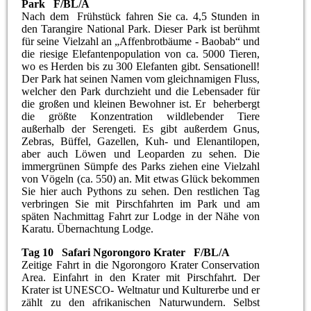
Park F/BL/A
Nach dem Frühstück fahren Sie ca. 4,5 Stunden in
den Tarangire National Park. Dieser Park ist berühmt
für seine Vielzahl an „Affenbrotbäume - Baobab“ und
die riesige Elefantenpopulation von ca. 5000 Tieren,
wo es Herden bis zu 300 Elefanten gibt. Sensationell!
Der Park hat seinen Namen vom gleichnamigen Fluss,
welcher den Park durchzieht und die Lebensader für
die großen und kleinen Bewohner ist. Er beherbergt
die größte Konzentration wildlebender Tiere
außerhalb der Serengeti. Es gibt außerdem Gnus,
Zebras, Büffel, Gazellen, Kuh- und Elenantilopen,
aber auch Löwen und Leoparden zu sehen. Die
immergrünen Sümpfe des Parks ziehen eine Vielzahl
von Vögeln (ca. 550) an. Mit etwas Glück bekommen
Sie hier auch Pythons zu sehen. Den restlichen Tag
verbringen Sie mit Pirschfahrten im Park und am
späten Nachmittag Fahrt zur Lodge in der Nähe von
Karatu. Übernachtung Lodge.
Tag 10 Safari Ngorongoro Krater F/BL/A
Zeitige Fahrt in die Ngorongoro Krater Conservation
Area. Einfahrt in den Krater mit Pirschfahrt. Der
Krater ist UNESCO- Weltnatur und Kulturerbe und er
zählt zu den afrikanischen Naturwundern. Selbst