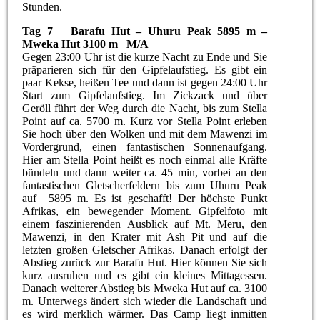
Stunden.
Tag 7 Barafu Hut – Uhuru Peak 5895 m –
Mweka Hut 3100 m M/A
Gegen 23:00 Uhr ist die kurze Nacht zu Ende und Sie
präparieren sich für den Gipfelaufstieg. Es gibt ein
paar Kekse, heißen Tee und dann ist gegen 24:00 Uhr
Start zum Gipfelaufstieg. Im Zickzack und über
Geröll führt der Weg durch die Nacht, bis zum Stella
Point auf ca. 5700 m. Kurz vor Stella Point erleben
Sie hoch über den Wolken und mit dem Mawenzi im
Vordergrund, einen fantastischen Sonnenaufgang.
Hier am Stella Point heißt es noch einmal alle Kräfte
bündeln und dann weiter ca. 45 min, vorbei an den
fantastischen Gletscherfeldern bis zum Uhuru Peak
auf 5895 m. Es ist geschafft! Der höchste Punkt
Afrikas, ein bewegender Moment. Gipfelfoto mit
einem faszinierenden Ausblick auf Mt. Meru, den
Mawenzi, in den Krater mit Ash Pit und auf die
letzten großen Gletscher Afrikas. Danach erfolgt der
Abstieg zurück zur Barafu Hut. Hier können Sie sich
kurz ausruhen und es gibt ein kleines Mittagessen.
Danach weiterer Abstieg bis Mweka Hut auf ca. 3100
m. Unterwegs ändert sich wieder die Landschaft und
es wird merklich wärmer. Das Camp liegt inmitten