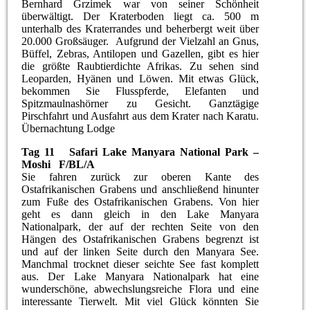
Bernhard Grzimek war von seiner Schönheit
überwältigt. Der Kraterboden liegt ca. 500 m
unterhalb des Kraterrandes und beherbergt weit über
20.000 Großsäuger. Aufgrund der Vielzahl an Gnus,
Büffel, Zebras, Antilopen und Gazellen, gibt es hier
die größte Raubtierdichte Afrikas. Zu sehen sind
Leoparden, Hyänen und Löwen. Mit etwas Glück,
bekommen Sie Flusspferde, Elefanten und
Spitzmaulnashörner zu Gesicht. Ganztägige
Pirschfahrt und Ausfahrt aus dem Krater nach Karatu.
Übernachtung Lodge
Tag 11 Safari Lake Manyara National Park –
Moshi F/BL/A
Sie fahren zurück zur oberen Kante des
Ostafrikanischen Grabens und anschließend hinunter
zum Fuße des Ostafrikanischen Grabens. Von hier
geht es dann gleich in den Lake Manyara
Nationalpark, der auf der rechten Seite von den
Hängen des Ostafrikanischen Grabens begrenzt ist
und auf der linken Seite durch den Manyara See.
Manchmal trocknet dieser seichte See fast komplett
aus. Der Lake Manyara Nationalpark hat eine
wunderschöne, abwechslungsreiche Flora und eine
interessante Tierwelt. Mit viel Glück könnten Sie