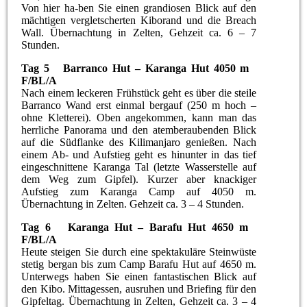
Von hier ha-ben Sie einen grandiosen Blick auf den
mächtigen vergletscherten Kiborand und die Breach
Wall. Übernachtung in Zelten, Gehzeit ca. 6 – 7
Stunden.
Tag 5 Barranco Hut – Karanga Hut 4050 m
F/BL/A
Nach einem leckeren Frühstück geht es über die steile
Barranco Wand erst einmal bergauf (250 m hoch –
ohne Kletterei). Oben angekommen, kann man das
herrliche Panorama und den atemberaubenden Blick
auf die Südflanke des Kilimanjaro genießen. Nach
einem Ab- und Aufstieg geht es hinunter in das tief
eingeschnittene Karanga Tal (letzte Wasserstelle auf
dem Weg zum Gipfel). Kurzer aber knackiger
Aufstieg zum Karanga Camp auf 4050 m.
Übernachtung in Zelten. Gehzeit ca. 3 – 4 Stunden.
Tag 6 Karanga Hut – Barafu Hut 4650 m
F/BL/A
Heute steigen Sie durch eine spektakuläre Steinwüste
stetig bergan bis zum Camp Barafu Hut auf 4650 m.
Unterwegs haben Sie einen fantastischen Blick auf
den Kibo. Mittagessen, ausruhen und Briefing für den
Gipfeltag. Übernachtung in Zelten, Gehzeit ca. 3 – 4