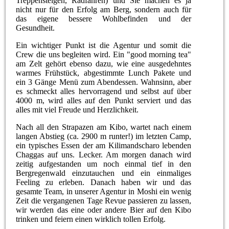
Treppensteigen, Radfahren) und Sie machen es ja
nicht nur für den Erfolg am Berg, sondern auch für
das eigene bessere Wohlbefinden und der
Gesundheit.
Ein wichtiger Punkt ist die Agentur und somit die
Crew die uns begleiten wird. Ein "good morning tea"
am Zelt gehört ebenso dazu, wie eine ausgedehntes
warmes Frühstück, abgestimmte Lunch Pakete und
ein 3 Gänge Menü zum Abendessen. Wahnsinn, aber
es schmeckt alles hervorragend und selbst auf über
4000 m, wird alles auf den Punkt serviert und das
alles mit viel Freude und Herzlichkeit.
Nach all den Strapazen am Kibo, wartet nach einem
langen Abstieg (ca. 2900 m runter!) im letzten Camp,
ein typisches Essen der am Kilimandscharo lebenden
Chaggas auf uns. Lecker. Am morgen danach wird
zeitig aufgestanden um noch einmal tief in den
Bergregenwald einzutauchen und ein einmaliges
Feeling zu erleben. Danach haben wir und das
gesamte Team, in unserer Agentur in Moshi ein wenig
Zeit die vergangenen Tage Revue passieren zu lassen,
wir werden das eine oder andere Bier auf den Kibo
trinken und feiern einen wirklich tollen Erfolg.