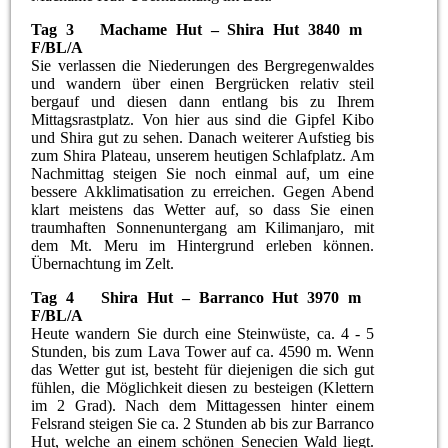
Tag 3 Machame Hut – Shira Hut 3840 m
F/BL/A
Sie verlassen die Niederungen des Bergregenwaldes
und wandern über einen Bergrücken relativ steil
bergauf und diesen dann entlang bis zu Ihrem
Mittagsrastplatz. Von hier aus sind die Gipfel Kibo
und Shira gut zu sehen. Danach weiterer Aufstieg bis
zum Shira Plateau, unserem heutigen Schlafplatz. Am
Nachmittag steigen Sie noch einmal auf, um eine
bessere Akklimatisation zu erreichen. Gegen Abend
klart meistens das Wetter auf, so dass Sie einen
traumhaften Sonnenuntergang am Kilimanjaro, mit
dem Mt. Meru im Hintergrund erleben können.
Übernachtung im Zelt.
Tag 4 Shira Hut – Barranco Hut 3970 m
F/BL/A
Heute wandern Sie durch eine Steinwüste, ca. 4 - 5
Stunden, bis zum Lava Tower auf ca. 4590 m. Wenn
das Wetter gut ist, besteht für diejenigen die sich gut
fühlen, die Möglichkeit diesen zu besteigen (Klettern
im 2 Grad). Nach dem Mittagessen hinter einem
Felsrand steigen Sie ca. 2 Stunden ab bis zur Barranco
Hut, welche an einem schönen Senecien Wald liegt.