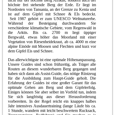
nicht nur der höchste Berg Afrikas, sondern auch der
höchste frei stehende Berg der Erde. Er liegt im
Nordosten von Tansania, an der Grenze zu Kenia und
ist auf dem Gipfel mit Schnee & EIs bedeckt.
Seit 1987 gehört er zum UNESCO Weltnaturerbe.
Während der Besteigung durchwandern Sie
verschiedene klimatische Gebiete, vom Regenwald in
die Arktis. Bis ca. 2700 m liegt üppiger
Bergwald, etwas höher das Moorland mit einer
Vegetation von Riesenheidekraut, ab ca. 4000 m eine
alpine Einöde mit Moosen und Flechten und kurz vor
dem Gipfel Eis und Schnee.
Das allerwichtigste ist eine optimale Höhenanpassung.
Unsere Guides sind schon frühzeitig, als Träger alle
Routen an diesem wunderbaren Berg gegangen und
haben sich dann als Assist-Guide, das nötige Rüstzeug
für die Ausbildung zum Haupt-Guide geholt. Die
Erfahrung der Guides ist eine großer Garant für das
optimale Gehen am Berg und dem Gipfelerfolg.
Einiges können Sie aber selber im Vorfeld tun, indem
Sie sich langfristig aus dieser Herausforderung
vorbereiten. In der Regel reicht ein knappes halbes
Jahr intensives Ausdauertraining (lange Läufe bis ca.
1 Stunde, wandern mit leicht beschwertem Rucksack,