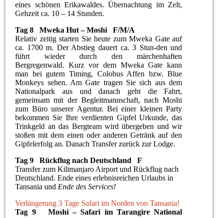
eines schönen Erikawaldes. Übernachtung im Zelt,
Gehzeit ca. 10 – 14 Stunden.
Tag 8 Mweka Hut – Moshi F/M/A
Relativ zeitig starten Sie heute zum Mweka Gate auf
ca. 1700 m. Der Abstieg dauert ca. 3 Stun-den und
führt wieder durch den märchenhaften
Bergregenwald. Kurz vor dem Mweka Gate kann
man bei gutem Timing, Colobus Affen bzw. Blue
Monkeys sehen. Am Gate tragen Sie sich aus dem
Nationalpark aus und danach geht die Fahrt,
gemeinsam mit der Begleitmannschaft, nach Moshi
zum Büro unserer Agentur. Bei einer kleinen Party
bekommen Sie Ihre verdienten Gipfel Urkunde, das
Trinkgeld an das Bergteam wird übergeben und wir
stoßen mit dem einen oder anderen Getränk auf den
Gipfelerfolg an. Danach Transfer zurück zur Lodge.
Tag 9 Rückflug nach Deutschland F
Transfer zum Kilimanjaro Airport und Rückflug nach
Deutschland. Ende eines erlebnisreichen Urlaubs in
Tansania und
Ende des Services!
Verlängerung 3 Tage Safari im Norden von Tansania!
Tag 9 Moshi – Safari im Tarangire National