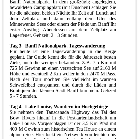
Banff Nationalpark. In dem großzügig angelegtem,
bewaldeten Campingplatz (mit Duschen) schlagen Sie
für die nächsten beiden Nächte Ihr Zelt auf. Lunch auf
dem Zeltplatz und dann entlang dem Ufer des
Minnewanka Sees oder einem der Pfade um Banff Ihr
erster Ausflug. Abendessen auf dem Zeltplatz am
Lagerfeuer. Gehzeit: 2 - 3 Stunden.
Tag 3 Banff Nationalpark, Tageswanderung
Für heute ist eine Tageswanderung in die Berge
geplant. Ihr Guide kennt die für die Jahreszeit besten
Ziele, auch die weniger bekannten. Z.B. 7.5 Km mit
725 M Gewinn an einen versteckten See auf 2160 M
Höhe und eventuell 2 Km weiter in den 2470 M Pass.
Nach der Tour möchten Sie vielleicht im warmen
Schwefelbad entspannen und durch die Läden und
Boutiquen der kleinen Stadt Banff bummeln. Gehzeit
5 - 7 Stunden.
Tag 4 Lake Louise, Wandern im Hochgebirge
Sie nehmen den Tanscanada Highway das Tal des
Bow Rivers hinauf in die Postkartenlandschaft um
Lake Louise. Vorgeschlagen ist der 3,5 Km Pfad mit
400 M Gewinn zum historischen Tea House an einem
alpinen See. Hier lockt ein Netzwerk von leichten bis