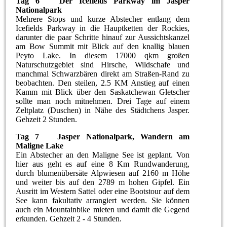
Tag 6 Der Icefields Parkway im Jasper
Nationalpark
Mehrere Stops und kurze Abstecher entlang dem
Icefields Parkway in die Hauptketten der Rockies,
darunter die paar Schritte hinauf zur Aussichtskanzel
am Bow Summit mit Blick auf den knallig blauen
Peyto Lake. In diesem 17000 qkm großen
Naturschutzgebiet sind Hirsche, Wildschafe und
manchmal Schwarzbären direkt am Straßen-Rand zu
beobachten. Den steilen, 2.5 KM Anstieg auf einen
Kamm mit Blick über den Saskatchewan Gletscher
sollte man noch mitnehmen. Drei Tage auf einem
Zeltplatz (Duschen) in Nähe des Städtchens Jasper.
Gehzeit 2 Stunden.
Tag 7 Jasper Nationalpark, Wandern am
Maligne Lake
Ein Abstecher an den Maligne See ist geplant. Von
hier aus geht es auf eine 8 Km Rundwanderung,
durch blumenübersäte Alpwiesen auf 2160 m Höhe
und weiter bis auf den 2789 m hohen Gipfel. Ein
Ausritt im Western Sattel oder eine Bootstour auf dem
See kann fakultativ arrangiert werden. Sie können
auch ein Mountainbike mieten und damit die Gegend
erkunden. Gehzeit 2 - 4 Stunden.