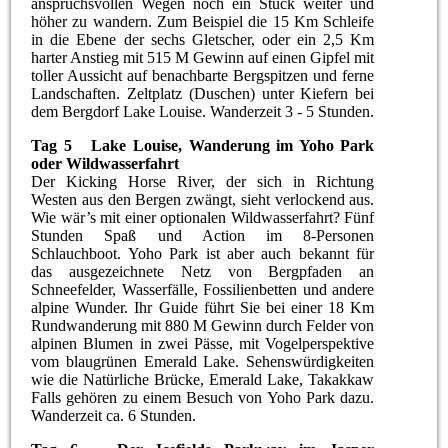
anspruchsvollen Wegen noch ein Stück weiter und
höher zu wandern. Zum Beispiel die 15 Km Schleife
in die Ebene der sechs Gletscher, oder ein 2,5 Km
harter Anstieg mit 515 M Gewinn auf einen Gipfel mit
toller Aussicht auf benachbarte Bergspitzen und ferne
Landschaften. Zeltplatz (Duschen) unter Kiefern bei
dem Bergdorf Lake Louise. Wanderzeit 3 - 5 Stunden.
Tag 5 Lake Louise, Wanderung im Yoho Park
oder Wildwasserfahrt
Der Kicking Horse River, der sich in Richtung
Westen aus den Bergen zwängt, sieht verlockend aus.
Wie wär’s mit einer optionalen Wildwasserfahrt? Fünf
Stunden Spaß und Action im 8-Personen
Schlauchboot. Yoho Park ist aber auch bekannt für
das ausgezeichnete Netz von Bergpfaden an
Schneefelder, Wasserfälle, Fossilienbetten und andere
alpine Wunder. Ihr Guide führt Sie bei einer 18 Km
Rundwanderung mit 880 M Gewinn durch Felder von
alpinen Blumen in zwei Pässe, mit Vogelperspektive
vom blaugrünen Emerald Lake. Sehenswürdigkeiten
wie die Natürliche Brücke, Emerald Lake, Takakkaw
Falls gehören zu einem Besuch von Yoho Park dazu.
Wanderzeit ca. 6 Stunden.