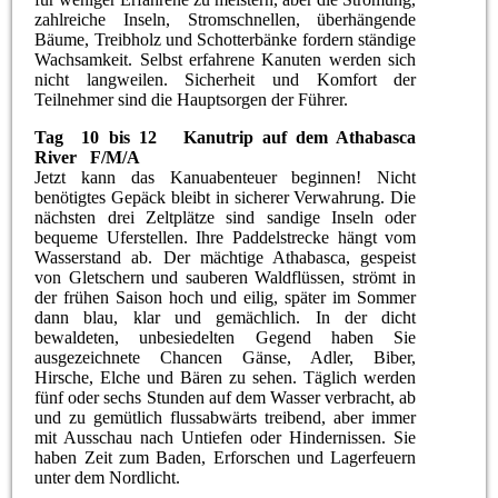
zahlreiche Inseln, Stromschnellen, überhängende
Bäume, Treibholz und Schotterbänke fordern ständige
Wachsamkeit. Selbst erfahrene Kanuten werden sich
nicht langweilen. Sicherheit und Komfort der
Teilnehmer sind die Hauptsorgen der Führer.
Tag 10 bis 12 Kanutrip auf dem Athabasca
River F/M/A
Jetzt kann das Kanuabenteuer beginnen! Nicht
benötigtes Gepäck bleibt in sicherer Verwahrung. Die
nächsten drei Zeltplätze sind sandige Inseln oder
bequeme Uferstellen. Ihre Paddelstrecke hängt vom
Wasserstand ab. Der mächtige Athabasca, gespeist
von Gletschern und sauberen Waldflüssen, strömt in
der frühen Saison hoch und eilig, später im Sommer
dann blau, klar und gemächlich. In der dicht
bewaldeten, unbesiedelten Gegend haben Sie
ausgezeichnete Chancen Gänse, Adler, Biber,
Hirsche, Elche und Bären zu sehen. Täglich werden
fünf oder sechs Stunden auf dem Wasser verbracht, ab
und zu gemütlich flussabwärts treibend, aber immer
mit Ausschau nach Untiefen oder Hindernissen. Sie
haben Zeit zum Baden, Erforschen und Lagerfeuern
unter dem Nordlicht.