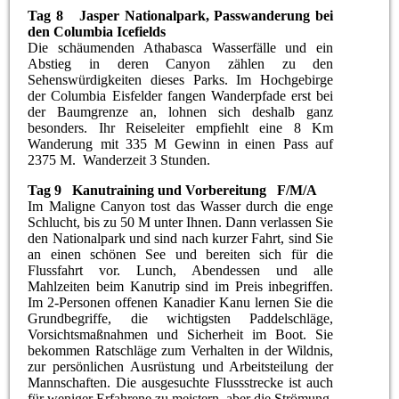
Tag 8 Jasper Nationalpark, Passwanderung bei
den Columbia Icefields
Die schäumenden Athabasca Wasserfälle und ein
Abstieg in deren Canyon zählen zu den
Sehenswürdigkeiten dieses Parks. Im Hochgebirge
der Columbia Eisfelder fangen Wanderpfade erst bei
der Baumgrenze an, lohnen sich deshalb ganz
besonders. Ihr Reiseleiter empfiehlt eine 8 Km
Wanderung mit 335 M Gewinn in einen Pass auf
2375 M. Wanderzeit 3 Stunden.
Tag 9 Kanutraining und Vorbereitung F/M/A
Im Maligne Canyon tost das Wasser durch die enge
Schlucht, bis zu 50 M unter Ihnen. Dann verlassen Sie
den Nationalpark und sind nach kurzer Fahrt, sind Sie
an einen schönen See und bereiten sich für die
Flussfahrt vor. Lunch, Abendessen und alle
Mahlzeiten beim Kanutrip sind im Preis inbegriffen.
Im 2-Personen offenen Kanadier Kanu lernen Sie die
Grundbegriffe, die wichtigsten Paddelschläge,
Vorsichtsmaßnahmen und Sicherheit im Boot. Sie
bekommen Ratschläge zum Verhalten in der Wildnis,
zur persönlichen Ausrüstung und Arbeitsteilung der
Mannschaften. Die ausgesuchte Flussstrecke ist auch
für weniger Erfahrene zu meistern, aber die Strömung,