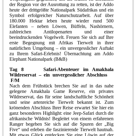
der Region vor der Ausrottung zu retten, ist der Addo
heute der drittgrößte Nationalpark Südafrikas und ein
Symbol erfolgreicher Naturschutzarbeit. Auf über
180.000 Hektar leben heute wieder rund 500
Elefanten – neben Löwen, Büffeln, Nashörnern,
zahlreichen Antilopenarten und einer
beeindruckenden Vogelwelt. Freuen Sie sich auf Ihre
erste Begegnung mit Afrikas Tierwelt in ihrer
natürlichen Umgebung – ein unvergesslicher Auftakt
zu Ihrem Safari-Erlebnis! Übernachtung am Addo
Elephant Nationalpark (B&B)
Tag 8 Safari-Abenteuer im Amakhala
Wildreservat – ein unvergesslicher Abschluss
F/M
Nach dem Frühstück brechen Sie auf in das nahe
gelegene Amakhala Game Reserve, ein privates
Wildreservat, das für seine landschaftliche Schönheit
und seine artenreiche Tierwelt bekannt ist. Zum
krönenden Abschluss Ihrer Reise erwartet Sie hier ein
ganz besonderes Highlight: eine Jeep-Safari durch die
afrikanische Wildnis! Begleitet von einem erfahrenen
Ranger begeben Sie sich auf die Spuren der „Big
Five“ und erleben die faszinierende Tierwelt hautnah.
Mit etwas Glück entdecken Sie eine Löwin auf der