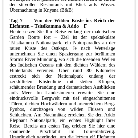
der stilvollen Restaurants mit Blick aufs Wasser.
Übernachtung in Knysna (B&B)
Tag 7 Von der Wilden Küste ins Reich der
Elefanten – Tsitsikamma & Addo F
Heute setzen Sie Ihre Reise entlang der malerischen
Garden Route fort – Ziel ist der spektakuläre
Tsitsikamma Nationalpark, ein Naturparadies an der
rauen Küste des Ostkaps. Je nach Wetterlage
unternehmen Sie einen Spaziergang zur berühmten
Storms River Mündung, wo sich die tosenden Wellen
des Indischen Ozeans mit den dichten Wäldern des
Hinterlands vereinen. Über rund 80 Kilometer
erstreckt sich der Nationalpark entlang der
zerklüfteten Küstenlinie mit steilen Klippen,
schäumender Brandung und dramatischen Ausblicken
aufs Meer. Im Landesinneren erwartet Sie eine
eindrucksvolle Bergwelt mit tief eingeschnittenen
Tälern, dichten Hochwäldern und artenreichem Berg-
Fynbos, durchzogen von wilden Flüssen und
Schluchten. Am Nachmittag erreichen Sie den Addo
Elephant Nationalpark, ein echtes Highlight Ihrer
Reise. Bereits am ersten Tag erleben Sie hier eine
spannende Pirschfahrt im Tourenfahrzeug.
Ursprünglich gegründet, um die letzten elf Elefanten