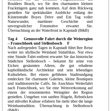
Boulders Beach, wo Sie den charmanten kleinen
Frackträgern ganz nah kommen. Auf dem Rückweg
genießen Sie spektakuläre Ausblicke entlang der
Küstenstraße Boyes Drive und Ein Tag voller
Naturwunder, maritimer Geschichte und
unvergesslicher Fotomotive erwartet Sie.
Übernachtung an der Waterfront in Kapstadt (B&B)
Tag 4 Genussvolle Fahrt durch die Weinregion
– Franschhoek und Stellenbosch F
Nach aufregenden Tagen in Kapstadt führt Ihre Reise
weiter ins idyllische Weinland Südafrikas. Nur etwa
eine Stunde Fahrt entfernt erwartet Sie das historische
Städtchen Stellenbosch – bekannt für seine von
Eichen gesäumten Alleen, die gut erhaltene
kapholländische Architektur und sein lebendiges
Kulturleben. Bei einem geführten Stadtrundgang
entdecken Sie charmante Galerien, kleine Boutiquen
und traditionsreiche Cafés. Im Anschluss Weiterfahrt
nach Franschhoek, wo Sie eine Weinverkostung auf
einem der renommierten Weingüter der Region
genießen. Umgeben von sanften Hügeln, Rebstöcken
und stilvoller Kulisse erfahren Sie mehr über die lange
Weinbautradition. Übernachtung in Stellenbosch
(B&B)