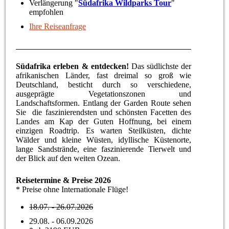
Verlängerung "
Südafrika Wildparks Tour
"
empfohlen
Ihre Reiseanfrage
Südafrika erleben & entdecken!
Das südlichste der
afrikanischen Länder, fast dreimal so groß wie
Deutschland, besticht durch so verschiedene,
ausgeprägte Vegetationszonen und
Landschaftsformen. Entlang der Garden Route sehen
Sie die faszinierendsten und schönsten Facetten des
Landes am Kap der Guten Hoffnung, bei einem
einzigen Roadtrip. Es warten Steilküsten, dichte
Wälder und kleine Wüsten, idyllische Küstenorte,
lange Sandstrände, eine faszinierende Tierwelt und
der Blick auf den weiten Ozean.
Reisetermine & Preise 2026
* Preise ohne Internationale Flüge!
18.07. - 26.07.2026
29.08. - 06.09.2026