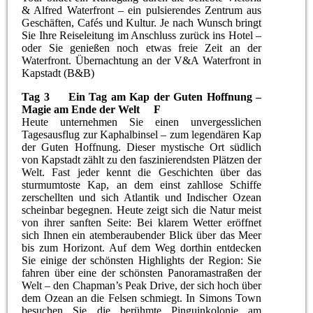
& Alfred Waterfront – ein pulsierendes Zentrum aus
Geschäften, Cafés und Kultur. Je nach Wunsch bringt
Sie Ihre Reiseleitung im Anschluss zurück ins Hotel –
oder Sie genießen noch etwas freie Zeit an der
Waterfront. Übernachtung an der V&A Waterfront in
Kapstadt (B&B)
Tag 3 Ein Tag am Kap der Guten Hoffnung –
Magie am Ende der Welt F
Heute unternehmen Sie einen unvergesslichen
Tagesausflug zur Kaphalbinsel – zum legendären Kap
der Guten Hoffnung. Dieser mystische Ort südlich
von Kapstadt zählt zu den faszinierendsten Plätzen der
Welt. Fast jeder kennt die Geschichten über das
sturmumtoste Kap, an dem einst zahllose Schiffe
zerschellten und sich Atlantik und Indischer Ozean
scheinbar begegnen. Heute zeigt sich die Natur meist
von ihrer sanften Seite: Bei klarem Wetter eröffnet
sich Ihnen ein atemberaubender Blick über das Meer
bis zum Horizont. Auf dem Weg dorthin entdecken
Sie einige der schönsten Highlights der Region: Sie
fahren über eine der schönsten Panoramastraßen der
Welt – den Chapman’s Peak Drive, der sich hoch über
dem Ozean an die Felsen schmiegt. In Simons Town
besuchen Sie die berühmte Pinguinkolonie am