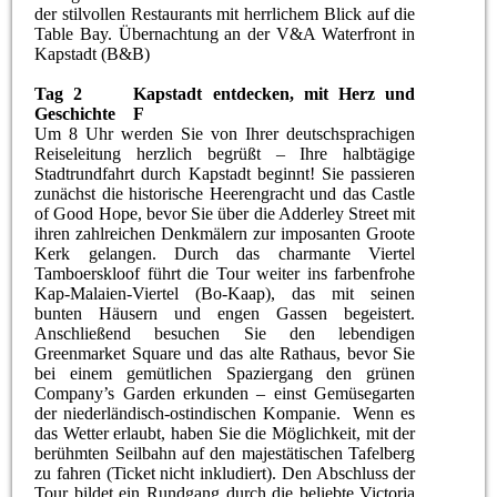
der stilvollen Restaurants mit herrlichem Blick auf die
Table Bay. Übernachtung an der V&A Waterfront in
Kapstadt (B&B)
Tag 2 Kapstadt entdecken, mit Herz und
Geschichte F
Um 8 Uhr werden Sie von Ihrer deutschsprachigen
Reiseleitung herzlich begrüßt – Ihre halbtägige
Stadtrundfahrt durch Kapstadt beginnt! Sie passieren
zunächst die historische Heerengracht und das Castle
of Good Hope, bevor Sie über die Adderley Street mit
ihren zahlreichen Denkmälern zur imposanten Groote
Kerk gelangen. Durch das charmante Viertel
Tamboerskloof führt die Tour weiter ins farbenfrohe
Kap-Malaien-Viertel (Bo-Kaap), das mit seinen
bunten Häusern und engen Gassen begeistert.
Anschließend besuchen Sie den lebendigen
Greenmarket Square und das alte Rathaus, bevor Sie
bei einem gemütlichen Spaziergang den grünen
Company’s Garden erkunden – einst Gemüsegarten
der niederländisch-ostindischen Kompanie. Wenn es
das Wetter erlaubt, haben Sie die Möglichkeit, mit der
berühmten Seilbahn auf den majestätischen Tafelberg
zu fahren (Ticket nicht inkludiert). Den Abschluss der
Tour bildet ein Rundgang durch die beliebte Victoria