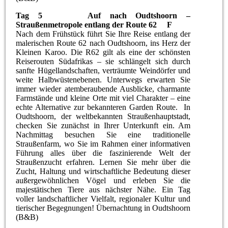
Tag 5 Auf nach Oudtshoorn –
Straußenmetropole entlang der Route 62 F
Nach dem Frühstück führt Sie Ihre Reise entlang der
malerischen Route 62 nach Oudtshoorn, ins Herz der
Kleinen Karoo. Die R62 gilt als eine der schönsten
Reiserouten Südafrikas – sie schlängelt sich durch
sanfte Hügellandschaften, verträumte Weindörfer und
weite Halbwüstenebenen. Unterwegs erwarten Sie
immer wieder atemberaubende Ausblicke, charmante
Farmstände und kleine Orte mit viel Charakter – eine
echte Alternative zur bekannteren Garden Route. In
Oudtshoorn, der weltbekannten Straußenhauptstadt,
checken Sie zunächst in Ihrer Unterkunft ein. Am
Nachmittag besuchen Sie eine traditionelle
Straußenfarm, wo Sie im Rahmen einer informativen
Führung alles über die faszinierende Welt der
Straußenzucht erfahren. Lernen Sie mehr über die
Zucht, Haltung und wirtschaftliche Bedeutung dieser
außergewöhnlichen Vögel und erleben Sie die
majestätischen Tiere aus nächster Nähe. Ein Tag
voller landschaftlicher Vielfalt, regionaler Kultur und
tierischer Begegnungen! Übernachtung in Oudtshoorn
(B&B)