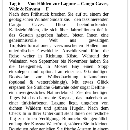
Tag 6 Von Höhlen zur Lagune – Cango Caves,
Wale & Knysna F
Nach dem Frühstück brechen Sie auf zu einem der
geologischen Wunder Südafrikas – den faszinierenden
Cango Caves. Diese beeindruckenden
Kalksteinhöhlen, die sich über Jahrmillionen tief in
das Gestein gegraben haben, bieten Ihnen eine
geheimnisvolle Welt aus gewaltigen
Tropfsteinformationen, verwunschenen Hallen und
unterirdischer Geschichte. Anschließend führt die
Reise weiter in Richtung Küste. Während der
Walsaison von September bis November haben Sie
die Gelegenheit, in Mossel Bay einen Stopp
einzulegen und optional an einer ca. 90-minütigen
Bootssafari zur Walbeobachtung teilzunehmen
(optional & wetterabhängig). Mit etwas Glück
erspähen Sie Südliche Glattwale oder sogar Delfine –
ein unvergessliches Naturerlebnis! Ziel des heutigen
Tages ist das charmante Knysna, das malerisch an
einer türkisfarbenen Lagune liegt, umgeben von
dichten Wäldern und grünen Hügeln. Nach dem
Check-In in Ihrer Unterkunft steht Ihnen der restliche
Tag zur freien Verfügung. Bummeln Sie gemütlich
entlang der Knysna Waterfront, stöbern Sie in kleinen
Boutiquen oder genießen Sie frische Austern in einem