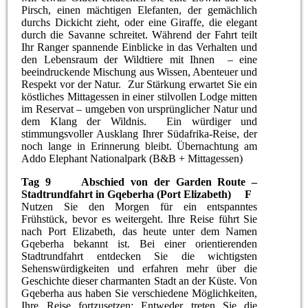
Pirsch, einen mächtigen Elefanten, der gemächlich
durchs Dickicht zieht, oder eine Giraffe, die elegant
durch die Savanne schreitet. Während der Fahrt teilt
Ihr Ranger spannende Einblicke in das Verhalten und
den Lebensraum der Wildtiere mit Ihnen – eine
beeindruckende Mischung aus Wissen, Abenteuer und
Respekt vor der Natur. Zur Stärkung erwartet Sie ein
köstliches Mittagessen in einer stilvollen Lodge mitten
im Reservat – umgeben von ursprünglicher Natur und
dem Klang der Wildnis. Ein würdiger und
stimmungsvoller Ausklang Ihrer Südafrika-Reise, der
noch lange in Erinnerung bleibt. Übernachtung am
Addo Elephant Nationalpark (B&B + Mittagessen)
Tag 9 Abschied von der Garden Route –
Stadtrundfahrt in Gqeberha (Port Elizabeth) F
Nutzen Sie den Morgen für ein entspanntes
Frühstück, bevor es weitergeht. Ihre Reise führt Sie
nach Port Elizabeth, das heute unter dem Namen
Gqeberha bekannt ist. Bei einer orientierenden
Stadtrundfahrt entdecken Sie die wichtigsten
Sehenswürdigkeiten und erfahren mehr über die
Geschichte dieser charmanten Stadt an der Küste. Von
Gqeberha aus haben Sie verschiedene Möglichkeiten,
Ihre Reise fortzusetzen: Entweder treten Sie die