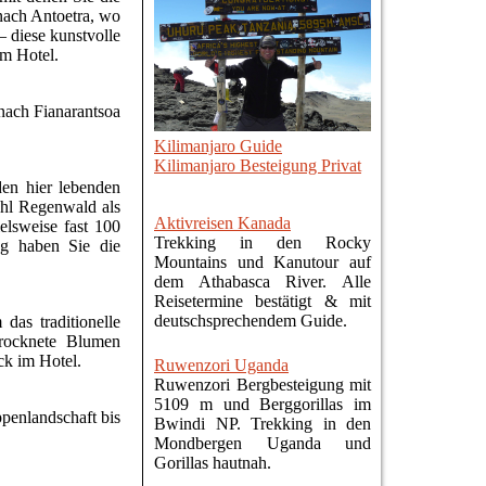
nach Antoetra, wo
– diese kunstvolle
im Hotel.
 nach Fianarantsoa
Kilimanjaro Guide
Kilimanjaro Besteigung Privat
en hier lebenden
ohl Regenwald als
Aktivreisen Kanada
elsweise fast 100
Trekking in den Rocky
ag haben Sie die
Mountains und Kanutour auf
dem Athabasca River. Alle
Reisetermine bestätigt & mit
deutschsprechendem Guide.
as traditionelle
trocknete Blumen
ck im Hotel.
Ruwenzori Uganda
Ruwenzori Bergbesteigung mit
5109 m und Berggorillas im
penlandschaft bis
Bwindi NP. Trekking in den
Mondbergen Uganda und
Gorillas hautnah.