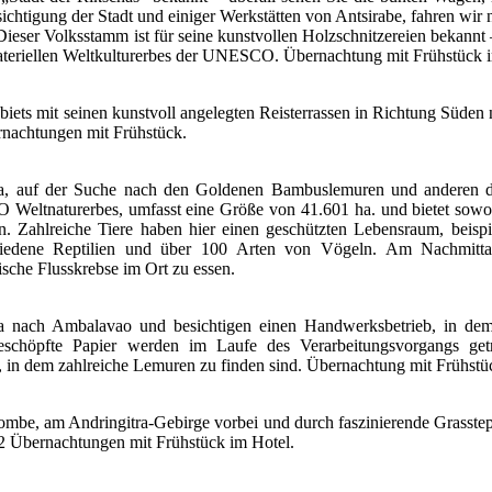
chtigung der Stadt und einiger Werkstätten von Antsirabe, fahren wir 
ieser Volksstamm ist für seine kunstvollen Holzschnitzereien bekannt 
materiellen Weltkulturerbes der UNESCO. Übernachtung mit Frühstück 
biets mit seinen kunstvoll angelegten Reisterrassen in Richtung Süden
rnachtungen mit Frühstück.
a, auf der Suche nach den Goldenen Bambuslemuren und anderen d
 Weltnaturerbes, umfasst eine Größe von 41.601 ha. und bietet sow
 Zahlreiche Tiere haben hier einen geschützten Lebensraum, beispi
schiedene Reptilien und über 100 Arten von Vögeln. Am Nachmitt
sche Flusskrebse im Ort zu essen.
 nach Ambalavao und besichtigen einen Handwerksbetrieb, in dem d
geschöpfte Papier werden im Laufe des Verarbeitungsvorgangs ge
, in dem zahlreiche Lemuren zu finden sind. Übernachtung mit Frühstü
mbe, am Andringitra-Gebirge vorbei und durch faszinierende Grasstep
2 Übernachtungen mit Frühstück im Hotel.