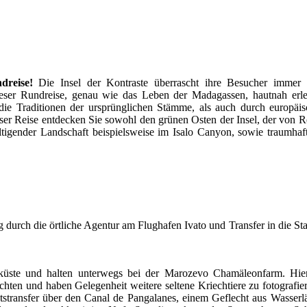
ndreise!
Die Insel der Kontraste überrascht ihre Besucher immer 
ieser Rundreise, genau wie das Leben der Madagassen, hautnah erl
e Traditionen der ursprünglichen Stämme, als auch durch europäisc
ser Reise entdecken Sie sowohl den grünen Osten der Insel, der von 
ltigender Landschaft beispielsweise im Isalo Canyon, sowie traumha
durch die örtliche Agentur am Flughafen Ivato und Transfer in die St
küste und halten unterwegs bei der Marozevo Chamäleonfarm. Hie
hten und haben Gelegenheit weitere seltene Kriechtiere zu fotografie
tstransfer über den Canal de Pangalanes, einem Geflecht aus Wasserl