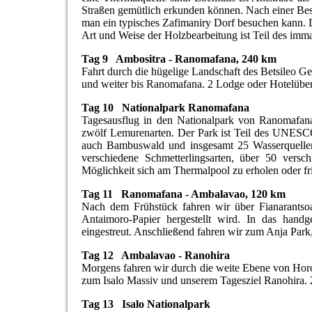
Straßen gemütlich erkunden können. Nach einer Besi
man ein typisches Zafimaniry Dorf besuchen kann. D
Art und Weise der Holzbearbeitung ist Teil des im
Tag 9 Ambositra - Ranomafana, 240 km
Fahrt durch die hügelige Landschaft des Betsileo Ge
und weiter bis Ranomafana. 2 Lodge oder Hotelübe
Tag 10 Nationalpark Ranomafana
Tagesausflug in den Nationalpark von Ranomafan
zwölf Lemurenarten. Der Park ist Teil des UNESCO
auch Bambuswald und insgesamt 25 Wasserquellen.
verschiedene Schmetterlingsarten, über 50 ver
Möglichkeit sich am Thermalpool zu erholen oder fri
Tag 11 Ranomafana - Ambalavao, 120 km
Nach dem Frühstück fahren wir über Fianarantsoa
Antaimoro-Papier hergestellt wird. In das hand
eingestreut. Anschließend fahren wir zum Anja Park
Tag 12 Ambalavao - Ranohira
Morgens fahren wir durch die weite Ebene von Horo
zum Isalo Massiv und unserem Tagesziel Ranohira. 
Tag 13 Isalo Nationalpark