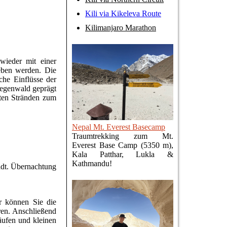
Kili via Kikeleva Route
Kilimanjaro Marathon
wieder mit einer
eben werden. Die
he Einflüsse der
Regenwald geprägt
ften Stränden zum
Nepal Mt. Everest Basecamp
Traumtrekking zum Mt.
Everest Base Camp (5350 m),
Kala Patthar, Lukla &
Kathmandu!
adt. Übernachtung
r können Sie die
ren. Anschließend
äufen und kleinen