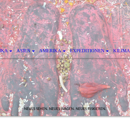
IKA
ASIEN
AMERIKA
EXPEDITIONEN
KILIM
NEUES SEHEN. NEUES WAGEN. NEUES RISKIEREN.