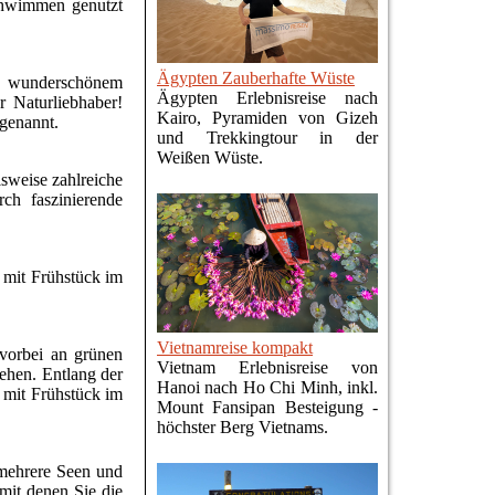
chwimmen genutzt
Ägypten Zauberhafte Wüste
n wunderschönem
Ägypten Erlebnisreise nach
 Naturliebhaber!
Kairo, Pyramiden von Gizeh
 genannt.
und Trekkingtour in der
Weißen Wüste.
sweise zahlreiche
ch faszinierende
 mit Frühstück im
Vietnamreise kompakt
 vorbei an grünen
Vietnam Erlebnisreise von
ehen. Entlang der
Hanoi nach Ho Chi Minh, inkl.
 mit Frühstück im
Mount Fansipan Besteigung -
höchster Berg Vietnams.
 mehrere Seen und
 mit denen Sie die