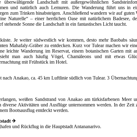
e überwältigende Landschaft mit außergewöhnlichen Sandsteinfor
men und natürlich auch Lemuren. Die Wanderung führt uns in ei
rgen zum Trinken hinabsteigen. Anschließend wandern wir auf guten
cine Naturelle“ – einer herrlichen Oase mit natürlichem Badesee, d
ef stehende Sonne die Landschaft in ein fantastisches Licht taucht.
tküste. Je weiter südwestlich wir kommen, desto mehr Baobabs sä
ühmten Mahafaly-Gräber zu entdecken. Kurz vor Tulear machen wir ein
ne leichte Wanderung im Reservat, einem botanischen Garten mit a
en sieht man auch häufig Vögel, Chamäleons und mit etwas Gl
rnachtung mit Frühstück im Hotel.
t nach Anakao, ca. 45 km Luftlinie südlich von Tulear. 3 Übernachtun
terlangen, weißen Sandstrand von Anakao am türkisfarbenen Meer u
 diverse Aktivitäten und Ausflüge unternommen werden. In der Zeit 
inem Bootsausflug entdeckt werden.
tstadt ✈
ghafen und Rückflug in die Hauptstadt Antananarivo.