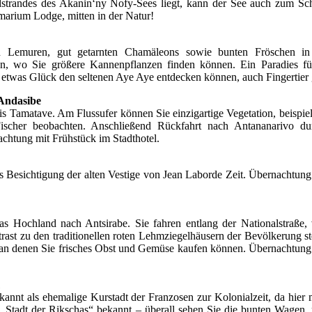
ndstrandes des Akanin‘ny Nofy-Sees liegt, kann der See auch zum S
marium Lodge, mitten in der Natur!
en Lemuren, gut getarnten Chamäleons sowie bunten Fröschen i
 wo Sie größere Kannenpflanzen finden können. Ein Paradies für
it etwas Glück den seltenen Aye Aye entdecken können, auch Fingertier
 Andasibe
s Tamatave. Am Flussufer können Sie einzigartige Vegetation, beispiel
scher beobachten. Anschließend Rückfahrt nach Antananarivo dur
htung mit Frühstück im Stadthotel.
Besichtigung der alten Vestige von Jean Laborde Zeit. Übernachtung
s Hochland nach Antsirabe. Sie fahren entlang der Nationalstraße,
rast zu den traditionellen roten Lehmziegelhäusern der Bevölkerung st
 an denen Sie frisches Obst und Gemüse kaufen können. Übernachtung
ekannt als ehemalige Kurstadt der Franzosen zur Kolonialzeit, da hier
ls „Stadt der Rikschas“ bekannt – überall sehen Sie die bunten Wagen,