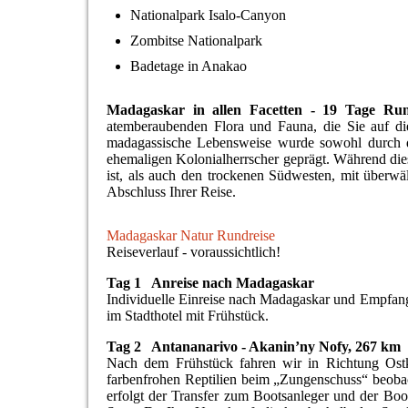
Nationalpark Isalo-Canyon
Zombitse Nationalpark
Badetage in Anakao
Madagaskar in allen Facetten - 19 Tage Ru
atemberaubenden Flora und Fauna, die Sie auf d
madagassische Lebensweise wurde sowohl durch di
ehemaligen Kolonialherrscher geprägt. Während die
ist, als auch den trockenen Südwesten, mit überwä
Abschluss Ihrer Reise.
Madagaskar Natur Rundreise
Reiseverlauf
- voraussichtlich!
Tag 1 Anreise nach Madagaskar
Individuelle Einreise nach Madagaskar und Empfang 
im Stadthotel mit Frühstück.
Tag 2 Antananarivo - Akanin’ny Nofy, 267 km
Nach dem Frühstück fahren wir in Richtung Ost
farbenfrohen Reptilien beim „Zungenschuss“ beobac
erfolgt der Transfer zum Bootsanleger und der Boo