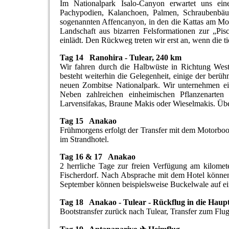
Im Nationalpark Isalo-Canyon erwartet uns ein
Pachypodien, Kalanchoen, Palmen, Schraubenbäu
sogenannten Affencanyon, in den die Kattas am Mo
Landschaft aus bizarren Felsformationen zur „Pis
einlädt. Den Rückweg treten wir erst an, wenn die ti
Tag 14 Ranohira - Tulear, 240 km
Wir fahren durch die Halbwüste in Richtung Wes
besteht weiterhin die Gelegenheit, einige der ber
neuen Zombitse Nationalpark. Wir unternehmen ei
Neben zahlreichen einheimischen Pflanzenart
Larvensifakas, Braune Makis oder Wieselmakis. Übe
Tag 15 Anakao
Frühmorgens erfolgt der Transfer mit dem Motorboo
im Strandhotel.
Tag 16 & 17 Anakao
2 herrliche Tage zur freien Verfügung am kilome
Fischerdorf. Nach Absprache mit dem Hotel können
September können beispielsweise Buckelwale auf e
Tag 18 Anakao - Tulear - Rückflug in die Haup
Bootstransfer zurück nach Tulear, Transfer zum Flu