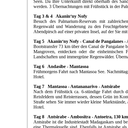
Seen. Da Ihre Unterkunft direkt oberhalb des Sa
werden. 3 Übernachtungen mit Frühstück in der Pal
Tag 3 & 4 Akanin‘ny Nofy
Besuch des Palmarium-Reservats mit zahlreich
Regenwald und Wanderung zu den Feuchtgebieten,
Abendpirsch auf einer privaten Insel, auf der Sie m
Tag 5 Akanin‘ny Nofy - Canal de Pangalanes -
Bootstransfer 73 km über den Canal de Pangalane bi
Mangroven, entdecken oder die einheimischen Fi
Landschaften und immergrüne Regenwälder. Übernac
Tag 6 Andasibe - Mantasoa
Frühmorgens Fahrt nach Mantasoa See. Nachmittags 
Hotel.
Tag 7 Mantasoa - Antananarivo - Antsirabe
Nach dem Frühstück ca. 6-stündige Fahrt durch da
Reisfeldern und Reisterrassen, dessen Grün im Kont
Straße sehen Sie immer wieder kleine Marktstände,
Hotel.
Tag 8 Antsirabe - Ambositra - Antoetra, 130 km
Antsirabe ist die Industriestadt Madagaskars und b
eine Thermalquelle sind. Ebenfalls ist Antsirabe a