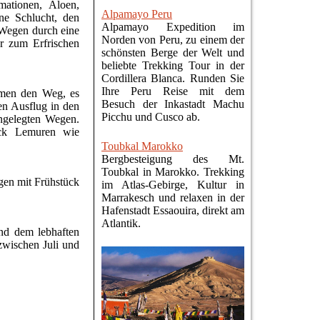
mationen, Aloen,
Alpamayo Peru
ne Schlucht, den
Alpamayo Expedition im
 Wegen durch eine
Norden von Peru, zu einem der
er zum Erfrischen
schönsten Berge der Welt und
beliebte Trekking Tour in der
Cordillera Blanca. Runden Sie
Ihre Peru Reise mit dem
umen den Weg, es
Besuch der Inkastadt Machu
en Ausflug in den
Picchu und Cusco ab.
ngelegten Wegen.
ück Lemuren wie
Toubkal Marokko
Bergbesteigung des Mt.
Toubkal in Marokko. Trekking
gen mit Frühstück
im Atlas-Gebirge, Kultur in
Marrakesch und relaxen in der
Hafenstadt Essaouira, direkt am
Atlantik.
nd dem lebhaften
zwischen Juli und