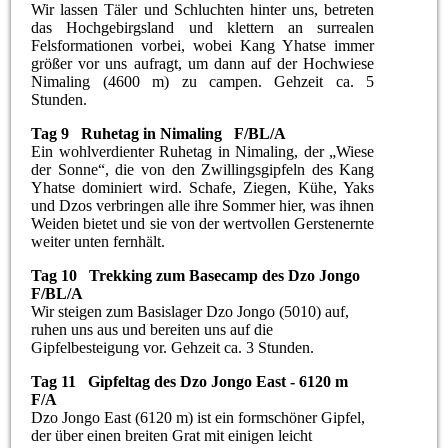
Wir lassen Täler und Schluchten hinter uns, betreten
das Hochgebirgsland und klettern an surrealen
Felsformationen vorbei, wobei Kang Yhatse immer
größer vor uns aufragt, um dann auf der Hochwiese
Nimaling (4600 m) zu campen. Gehzeit ca. 5
Stunden.
Tag 9 Ruhetag in Nimaling F/BL/A
Ein wohlverdienter Ruhetag in Nimaling, der „Wiese
der Sonne“, die von den Zwillingsgipfeln des Kang
Yhatse dominiert wird. Schafe, Ziegen, Kühe, Yaks
und Dzos verbringen alle ihre Sommer hier, was ihnen
Weiden bietet und sie von der wertvollen Gerstenernte
weiter unten fernhält.
Tag 10 Trekking zum Basecamp des Dzo Jongo
F/BL/A
Wir steigen zum Basislager Dzo Jongo (5010) auf,
ruhen uns aus und bereiten uns auf die
Gipfelbesteigung vor. Gehzeit ca. 3 Stunden.
Tag 11 Gipfeltag des Dzo Jongo East - 6120 m
F/A
Dzo Jongo East (6120 m) ist ein formschöner Gipfel,
der über einen breiten Grat mit einigen leicht