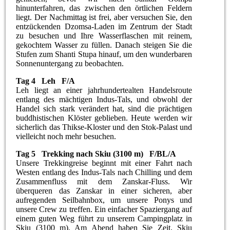
hinunterfahren, das zwischen den örtlichen Feldern
liegt. Der Nachmittag ist frei, aber versuchen Sie, den
entzückenden Dzomsa-Laden im Zentrum der Stadt
zu besuchen und Ihre Wasserflaschen mit reinem,
gekochtem Wasser zu füllen. Danach steigen Sie die
Stufen zum Shanti Stupa hinauf, um den wunderbaren
Sonnenuntergang zu beobachten.
Tag 4 Leh F/A
Leh liegt an einer jahrhundertealten Handelsroute
entlang des mächtigen Indus-Tals, und obwohl der
Handel sich stark verändert hat, sind die prächtigen
buddhistischen Klöster geblieben. Heute werden wir
sicherlich das Thikse-Kloster und den Stok-Palast und
vielleicht noch mehr besuchen.
Tag 5 Trekking nach Skiu (3100 m) F/BL/A
Unsere Trekkingreise beginnt mit einer Fahrt nach
Westen entlang des Indus-Tals nach Chilling und dem
Zusammenfluss mit dem Zanskar-Fluss. Wir
überqueren das Zanskar in einer sicheren, aber
aufregenden Seilbahnbox, um unsere Ponys und
unsere Crew zu treffen. Ein einfacher Spaziergang auf
einem guten Weg führt zu unserem Campingplatz in
Skiu (3100 m). Am Abend haben Sie Zeit, Skiu