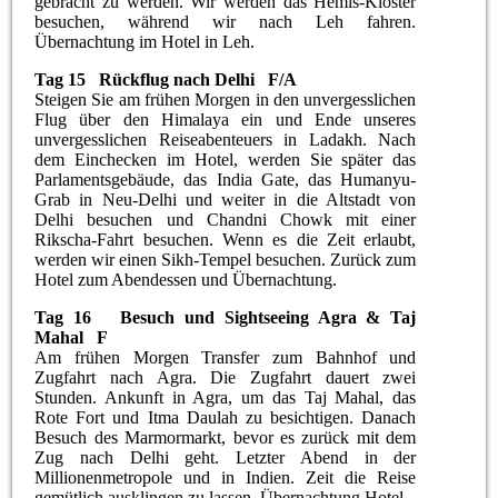
gebracht zu werden. Wir werden das Hemis-Kloster
besuchen, während wir nach Leh fahren.
Übernachtung im Hotel in Leh.
Tag 15 Rückflug nach Delhi F/A
Steigen Sie am frühen Morgen in den unvergesslichen
Flug über den Himalaya ein und Ende unseres
unvergesslichen Reiseabenteuers in Ladakh. Nach
dem Einchecken im Hotel, werden Sie später das
Parlamentsgebäude, das India Gate, das Humanyu-
Grab in Neu-Delhi und weiter in die Altstadt von
Delhi besuchen und Chandni Chowk mit einer
Rikscha-Fahrt besuchen. Wenn es die Zeit erlaubt,
werden wir einen Sikh-Tempel besuchen. Zurück zum
Hotel zum Abendessen und Übernachtung.
Tag 16 Besuch und Sightseeing Agra & Taj
Mahal F
Am frühen Morgen Transfer zum Bahnhof und
Zugfahrt nach Agra. Die Zugfahrt dauert zwei
Stunden. Ankunft in Agra, um das Taj Mahal, das
Rote Fort und Itma Daulah zu besichtigen. Danach
Besuch des Marmormarkt, bevor es zurück mit dem
Zug nach Delhi geht. Letzter Abend in der
Millionenmetropole und in Indien. Zeit die Reise
gemütlich ausklingen zu lassen. Übernachtung Hotel.