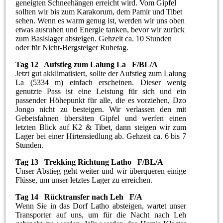
geneigten Schneehängen erreicht wird. Vom Gipfel
sollten wir bis zum Karakorum, dem Pamir und Tibet
sehen. Wenn es warm genug ist, werden wir uns oben
etwas ausruhen und Energie tanken, bevor wir zurück
zum Basislager absteigen. Gehzeit ca. 10 Stunden
oder für Nicht-Bergsteiger Ruhetag.
Tag 12 Aufstieg zum Lalung La F/BL/A
Jetzt gut akklimatisiert, sollte der Aufstieg zum Lalung
La (5334 m) einfach erscheinen. Dieser wenig
genutzte Pass ist eine Leistung für sich und ein
passender Höhepunkt für alle, die es vorziehen, Dzo
Jongo nicht zu besteigen. Wir verlassen den mit
Gebetsfahnen übersäten Gipfel und werfen einen
letzten Blick auf K2 & Tibet, dann steigen wir zum
Lager bei einer Hirtensiedlung ab. Gehzeit ca. 6 bis 7
Stunden.
Tag 13 Trekking Richtung Latho F/BL/A
Unser Abstieg geht weiter und wir überqueren einige
Flüsse, um unser letztes Lager zu erreichen.
Tag 14 Rücktransfer nach Leh F/A
Wenn Sie in das Dorf Latho absteigen, wartet unser
Transporter auf uns, um für die Nacht nach Leh