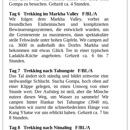
Gompa zu besuchen. Gehzeit ca. 4 Stunden.
Tag 6 Trekking im Markha Valley F/BL/A
Wir folgen dem Markha Valley, vorbei an
freundlichen Einheimischen und komplizierten
Bewässerungssystemen, die entwickelt wurden, um
die Gerstenernte zu maximieren, dann spektakuläre
steile Felswände unter hohen Gipfeln. Wir campen auf
ca. 3600 m außerhalb des Dorfes Markha und
bekommen mit etwas Glück Tee in einer typischen
Ladakhi-Küche angeboten. Gehzeit ca. 6 bis 7
Stunden.
Tag 7 Trekking nach Tahungste F/BL/A
Das Tal ändert sich ständig und bildet zeitweise eine
steilwandige Schlucht. Stacha Gompa, hoch oben auf
einer Klippe gelegen, ist einen Umweg von einer
Stunde wert. Der Aufstieg ist steil, aber die Mönche
nutzen diesen Weg, um Wasser zu sammeln! Wir
campen hinter Hankar bei Tahungtse (3940 m),
nachdem wir zuerst die schneebedeckten Hänge von
Kang Yhatse vor uns erblickt haben. Gehzeit ca. 7 bis
8 Stunden.
Tag 8 Trekking nach Nimaling F/BL/A