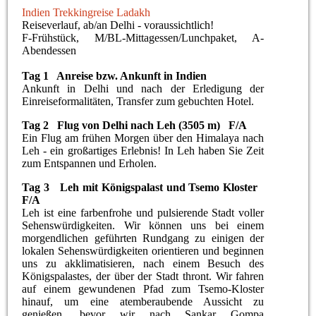
Indien Trekkingreise Ladakh
Reiseverlauf, ab/an Delhi - voraussichtlich!
F-Frühstück, M/BL-Mittagessen/Lunchpaket, A-
Abendessen
Tag 1 Anreise bzw. Ankunft in Indien
Ankunft in Delhi und nach der Erledigung der
Einreiseformalitäten, Transfer zum gebuchten Hotel.
Tag 2 Flug von Delhi nach Leh (3505 m) F/A
Ein Flug am frühen Morgen über den Himalaya nach
Leh - ein großartiges Erlebnis! In Leh haben Sie Zeit
zum Entspannen und Erholen.
Tag 3 Leh mit Königspalast und Tsemo Kloster
F/A
Leh ist eine farbenfrohe und pulsierende Stadt voller
Sehenswürdigkeiten. Wir können uns bei einem
morgendlichen geführten Rundgang zu einigen der
lokalen Sehenswürdigkeiten orientieren und beginnen
uns zu akklimatisieren, nach einem Besuch des
Königspalastes, der über der Stadt thront. Wir fahren
auf einem gewundenen Pfad zum Tsemo-Kloster
hinauf, um eine atemberaubende Aussicht zu
genießen, bevor wir nach Sankar Gompa